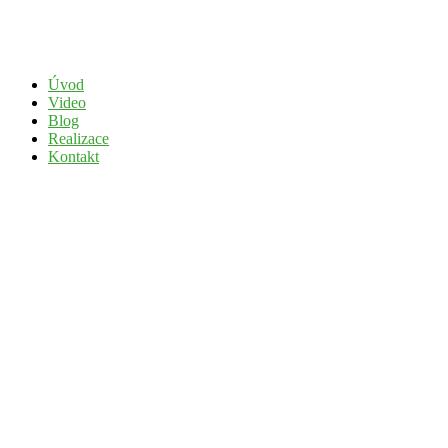
Přejít
k
obsahu
Úvod
Video
Blog
Realizace
Kontakt