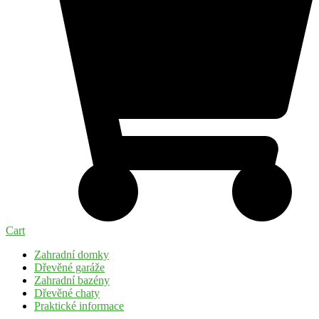
Cart
Zahradní domky
Dřevěné garáže
Zahradní bazény
Dřevěné chaty
Praktické informace