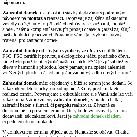
nápomocni.
Zahradní domek
a také ostatní stavby dodáváme s podrobným
návodem na
montáž
a realizaci. Doprava je zajištěna nákladními
vozidly do 3,5 tuny. V případě objednávky se službami, montáž,
šindel, nátěr a kompletní servis při prodeji chatek a garáží zajišťují
naši dlouholetí pracovníci. Poradíme vám i jak vybrat správný
materiál pro zahradní domek.
Zahradní domky
od nás jsou vyrobeny ze dřeva s certifikátem
FSC. FSC certifikát potvrzuje ekologickou těžbu použitého dřeva,
které bylo použito při výrobě našich chatek. FSC je způsob těžby
dřeva v harmonii s přírodou, který pamatuje na zpětné zalesnění
vytěžených ploch a následnou plánovanou výsadbu nových stromů.
Zahradní domek
máte objednaný a blíží se termín jeho dodání. Se
zákazníkem telefonicky konzultujeme 2-3 dny před konkrétní
realizací termín. Potvrzujeme a odsouhlasíme si s Vami, zda lze vaši
zakázku na Vámi zvolený
zahradní domek
, zahradní chatku,
zahradní bazén s filtrací, či
pergolu
realizovat. Závazně se
dohodneme na přesném termínu, který bude vyhovovat jak nám-
dodavateli, tak zákazníkovi. Jestli je
zahradní domek skladem
–
expedujem do nekolika dní.
V domluveném termínu přijede auto. Nemusíte se obávat. Chatku