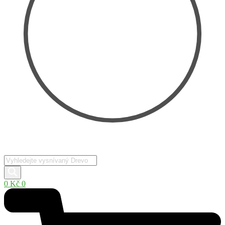
Products
search
0
Kč
0