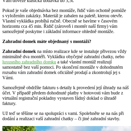
Vám doveze klasická dodávka do 3,5t.
Pokud je vaše objednávka bez montáže, řidič vám ochotně pomůže
s vyložením zakázky. Materiál je zabalen na paletě, kterou otevře.
Vlastní vykládka probíhá ručně. Obecně se bavíme v časovém
horizontu cca 45 min. Řidič (zároveň i montér naší firmy) vám
samozřejmě poskytne i základní informace ohledně montáže.
Zahradní domek máte objednaný s montáží?
Zahradní domek
na místo realizace kde se instaluje přivezou vždy
minimálně dva montéři. Vykládku obyčejné zahradní chatky, nebo
luxusního zahradního domku
a také vlastní montáž realizují
samostatně bez vaší pomoci. Po skončení montáže v dohodnutém
rozsahu vám zahradní domek oficiálně prodají a zkontrolují jej s
Vámi.
Samozřejmě obdržíte fakturu s detaily k provedení její úhrady na náš
účet. V případě předem dohodnuté platby v hotovosti vám bude z
virtuální registrační pokladny vystaven řádný doklad o úhradě
faktury.
Už teď se těšíme se na spolupráci s vami. Spolehněte se na nás při
dodání a realizaci vaší zahradní chatky – či jiné zahradní stavby.