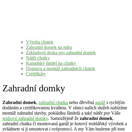
Výroba chatek
Zahradní domek na míru
Základová deska pro zahradní domek
Nátěr chatky
Kanadský šindel na chatky
Doprava a montáž zahradních chatek
Certifikáty
Zahradní domky
Zahradní domek
,
zahradní chatka
nebo dřevěná
garáž
s rychlým
dodáním a certifikovanou kvalitou. V rámci našich služeb nabízíme
montáž zahradní stavby, pokládku šindelů a také nátěr por Váše
srubové zahradní domky
. Samozřejmě že
zahradní domek
,
zahradní chatka či montovaná garáž je hotový truhlářský výrobek a
zvládnete si ji smontovat i svépomocí. A my Vám budeme při tom