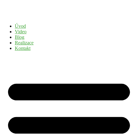
Přejít
k
obsahu
Úvod
Video
Blog
Realizace
Kontakt