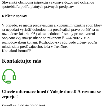
Slovenská obchodná inšpekcia vykonáva dozor nad ochranou
spotrebiteľa podľa platných právnych predpisov.
Riešenie sporov
V prípade, že medzi predávajúcim a kupujúcim vznikne spor, ktorý
sa nepodarí vyriešiť dohodou, má predávajúci právo obrátiť sa na
rozhodcovskú arbitráž ( ak sa nedohodnú strany pri uzatvorení
obojednávky inak)v súlade so zákonom č. 244/2002 Z.z. o
rozhodcovskom konaní. Rozhodcovský súd bude určený podľa
miesta sídla predávajúceho, teda v Trenčíne.
Kontaktní formulář
Kontaktujte nás
Chcete informace hned?
Volejte ihned! A rovnou se
zeptejte!
Denně od 8.00 do 20.00 hod