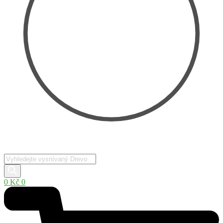
Products
search
0
Kč
0