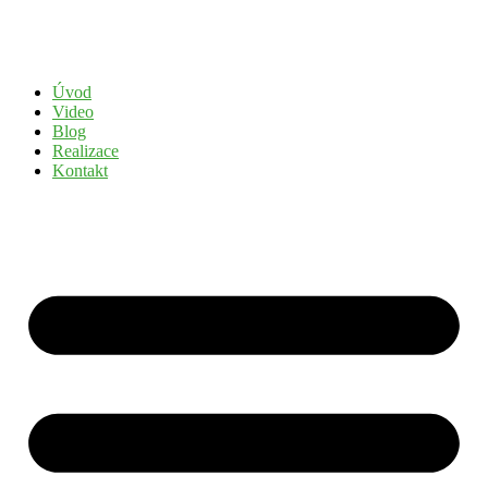
Přejít
k
obsahu
Úvod
Video
Blog
Realizace
Kontakt