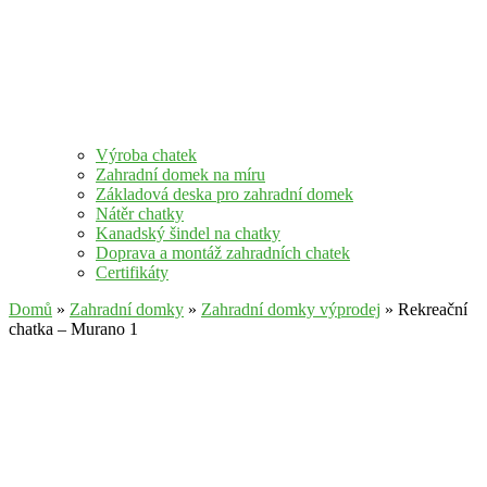
Výroba chatek
Zahradní domek na míru
Základová deska pro zahradní domek
Nátěr chatky
Kanadský šindel na chatky
Doprava a montáž zahradních chatek
Certifikáty
Domů
»
Zahradní domky
»
Zahradní domky výprodej
» Rekreační
chatka – Murano 1