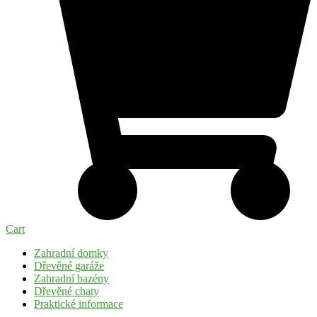
Cart
Zahradní domky
Dřevěné garáže
Zahradní bazény
Dřevěné chaty
Praktické informace