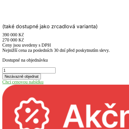
(také dostupné jako zrcadlová varianta)
390 000
Kč
270 000
Kč
Ceny jsou uvedeny s DPH
Nejnižší cena za posledních 30 dní před poskytnutím slevy.
Dostupné na objednávku
Rekreační
chatka
Nezávazně objednat
–
Chci cenovou nabídku
Murano
1
množství