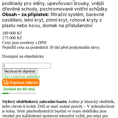
podklady pro stěny, upevňovací šrouby, vnější
dřevěné schody, pochromované vnitřní schůdky
Obsah – za příplatek:
filtrační systém, barevné
osvětlení, letní kryt, zimní kryt, rohové kryty z
plastu nebo kovu, domek na příslušenství
189 000
Kč
175 000
Kč
Ceny jsou uvedeny s DPH
Nejnižší cena za posledních 30 dní před poskytnutím slevy.
Dostupné na objednávku
Stylový
obdélníkový
Nezávazně objednat
zahradní
Chci cenovou nabídku
bazén
Amber
množství
Stylový obdélníkový zahradní bazén
Amber je klasický obdélník,
nebo chcete-li kvádr. Drží se staré známé pravdy – V jednoduchosti
je krása. Série plnohodnotných bazénů ve tvaru obdélníku jsou
vhodné pro každodenní sportovní rekreační vyžití, pro relax pro