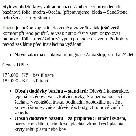
Stylový obdélníkový zahradní bazén Amber je v provedeních
bazénové folie: modrá -Oceán, (připravujeme: bledá – SandStone,
nebo šedá – Grey Stone).
Bazén
je možno zapustit i do země a vytvořit si tak ještě větší
komfort při jeho použití. Je však nutno část v zemi odizolovat
mopovou fólií a drenážním zásypem po bocích bazénu. Podrobný
návod zasíláme před instalací na vyžádání.
Navíc zdarma:
tlaková impregnace AquaStop, záruka 2/5 let
Cena s DPH:
175.000,- Kč – bez filtrace
182.000,- Kč – s filtrací
Obsah dodávky bazénu – standard:
Dřevěná konstrukce,
lepená bazénová vana, kotvící prvky, Skimer napouštěcí
šachata, vypouštěcí triska, podkladní geotextilie na stěny,
kotevní šrouby, vnější dřevěné schody, chromové vnitřní
schody
Obsah dodávky bazénu – za příplatek
: Filtrační systém,
barevné osvětlení, letní krycí plachta, zimní krycí plachta,
kryty rohů plastu nebo kov