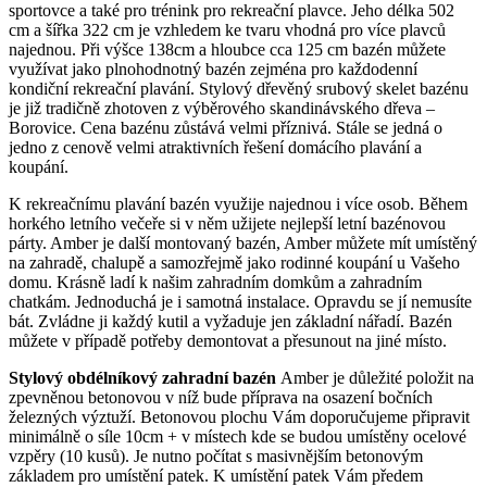
sportovce a také pro trénink pro rekreační plavce. Jeho délka 502
cm a šířka 322 cm je vzhledem ke tvaru vhodná pro více plavců
najednou. Při výšce 138cm a hloubce cca 125 cm bazén můžete
využívat jako plnohodnotný bazén zejména pro každodenní
kondiční rekreační plavání. Stylový dřevěný srubový skelet bazénu
je již tradičně zhotoven z výběrového skandinávského dřeva –
Borovice. Cena bazénu zůstává velmi příznivá. Stále se jedná o
jedno z cenově velmi atraktivních řešení domácího plavání a
koupání.
K rekreačnímu plavání bazén využije najednou i více osob. Během
horkého letního večeře si v něm užijete nejlepší letní bazénovou
párty. Amber je další montovaný bazén, Amber můžete mít umístěný
na zahradě, chalupě a samozřejmě jako rodinné koupání u Vašeho
domu. Krásně ladí k našim zahradním domkům a zahradním
chatkám. Jednoduchá je i samotná instalace. Opravdu se jí nemusíte
bát. Zvládne ji každý kutil a vyžaduje jen základní nářadí. Bazén
můžete v případě potřeby demontovat a přesunout na jiné místo.
Stylový obdélníkový zahradní bazén
Amber je důležité položit na
zpevněnou betonovou v níž bude příprava na osazení bočních
železných výztuží. Betonovou plochu Vám doporučujeme připravit
minimálně o síle 10cm + v místech kde se budou umístěny ocelové
vzpěry (10 kusů). Je nutno počítat s masivnějším betonovým
základem pro umístění patek. K umístění patek Vám předem