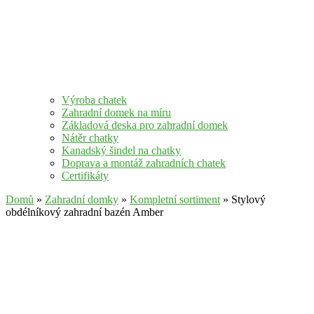
Výroba chatek
Zahradní domek na míru
Základová deska pro zahradní domek
Nátěr chatky
Kanadský šindel na chatky
Doprava a montáž zahradních chatek
Certifikáty
Domů
»
Zahradní domky
»
Kompletní sortiment
» Stylový
obdélníkový zahradní bazén Amber