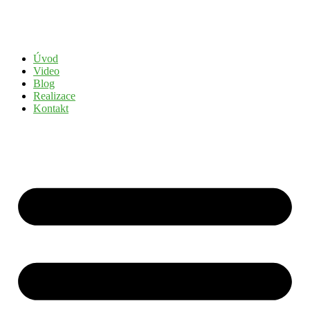
Přejít
k
obsahu
Úvod
Video
Blog
Realizace
Kontakt