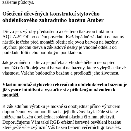
zašleme půdorys.
Ošetření dřevěných konstrukcí stylového
obdélníkového zahradního bazénu Amber
Dřevo je z výroby předsušeno a ošetřeno tlakovou tinkturou
AQUA-STOP po celém povrchu. Každopádně základní ochranný
nástřik je třeba před montáží ošetřit olejovou barvou na bazény.
Styčnou plochu dřeva a základové desky je vhodné oddělit od
podkladu fólií nebo podobným podkladem.
Jak je zmíněno – dřevo je potřeba a vhodné během nebo před
montáží ošetřit olejovými barvami na bazény, které vylepší celkové
vlastnosti Vašeho budoucího bazénu a prodlouží jeho životnost.
Vlastní montáž stylového rekreačního obdélníkového bazénu je
již vysoce intuitivní a vystačíte si z přiloženým návodem k
montáži.
K základnímu výrobku je možné si doobjednat přímo výrobcem
doporučenou výkonnou filtraci a její dřevěný kryt. Dále si také
můžete na bazén doobjednat solární plachtu či zimní překrytí.
Doporučujeme Vám také RGB efektní barevné osvětlení bazénu,
které ještě více zvýrazní Váš bazén během večerních grilovaček.