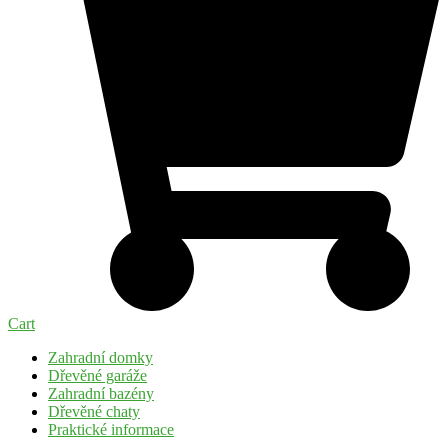
Cart
Zahradní domky
Dřevěné garáže
Zahradní bazény
Dřevěné chaty
Praktické informace