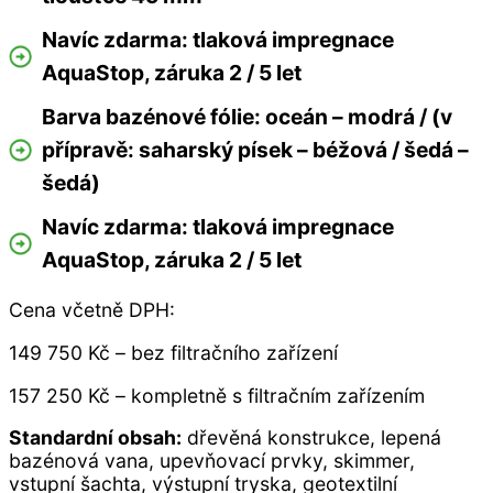
Navíc zdarma: tlaková impregnace
AquaStop, záruka 2 / 5 let
Barva bazénové fólie: oceán – modrá / (v
přípravě: saharský písek – béžová / šedá –
šedá)
Navíc zdarma: tlaková impregnace
AquaStop, záruka 2 / 5 let
Cena včetně DPH:
149 750 Kč – bez filtračního zařízení
157 250 Kč – kompletně s filtračním zařízením
Standardní obsah:
dřevěná konstrukce, lepená
bazénová vana, upevňovací prvky, skimmer,
vstupní šachta, výstupní tryska, geotextilní