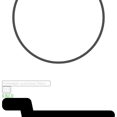
Products
search
0
Kč
0