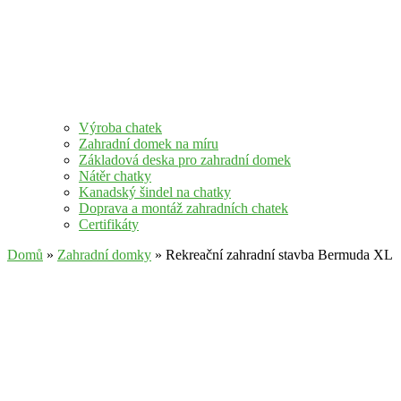
Výroba chatek
Zahradní domek na míru
Základová deska pro zahradní domek
Nátěr chatky
Kanadský šindel na chatky
Doprava a montáž zahradních chatek
Certifikáty
Domů
»
Zahradní domky
» Rekreační zahradní stavba Bermuda XL