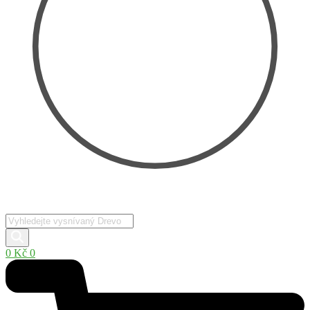
Products
search
0
Kč
0