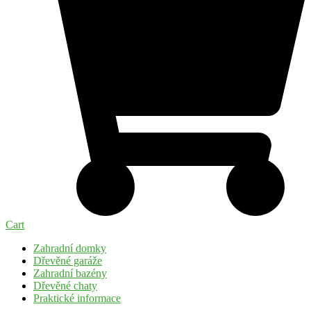
Cart
Zahradní domky
Dřevěné garáže
Zahradní bazény
Dřevěné chaty
Praktické informace