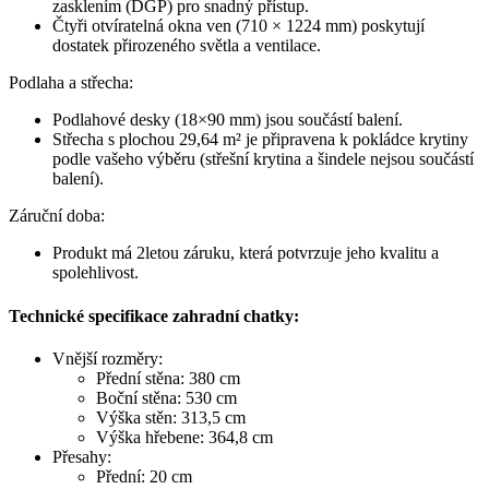
zasklením (DGP) pro snadný přístup.
Čtyři otvíratelná okna ven (710 × 1224 mm) poskytují
dostatek přirozeného světla a ventilace.
Podlaha a střecha:
Podlahové desky (18×90 mm) jsou součástí balení.
Střecha s plochou 29,64 m² je připravena k pokládce krytiny
podle vašeho výběru (střešní krytina a šindele nejsou součástí
balení).
Záruční doba:
Produkt má 2letou záruku, která potvrzuje jeho kvalitu a
spolehlivost.
Technické specifikace zahradní chatky:
Vnější rozměry:
Přední stěna: 380 cm
Boční stěna: 530 cm
Výška stěn: 313,5 cm
Výška hřebene: 364,8 cm
Přesahy:
Přední: 20 cm