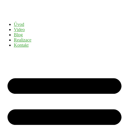
Přejít
k
obsahu
Úvod
Video
Blog
Realizace
Kontakt