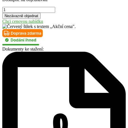
Rekreační
zahradní
Nezávazně objednat
stavba
Chci cenovou nabídku
Bermuda
XL
množství
Dokumenty ke stažení: