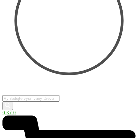
Products
search
0
Kč
0