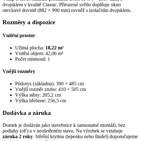
dvojsklem v kvalitě Classic. Přirozené světlo doplňuje okno
otevíravé dovnitř (882 × 990 mm) rovněž s izolačním dvojsklem.
Rozměry a dispozice
Vnitřní prostor
Užitná plocha:
18,22 m²
Vnitřní objem: 42,06 m³
Počet místností: 1
Vnější rozměry
Půdorys (základna): 390 × 485 cm
Vnější rozměr zrubu: 410 × 505 cm
Výška stěny: 205,2 cm
Výška hřebene: 256,5 cm
Dodávka a záruka
Domek je dodáván jako stavebnice k samostatné montáži, bez
podlahy (oF) a v neošetřeném stavu. Na výrobek se vztahuje
záruka 2 roky
. Střešní krytinu (lepenku nebo šindel) doporučujeme