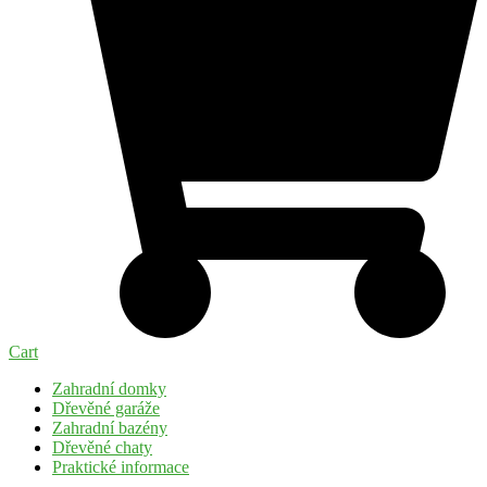
Cart
Zahradní domky
Dřevěné garáže
Zahradní bazény
Dřevěné chaty
Praktické informace