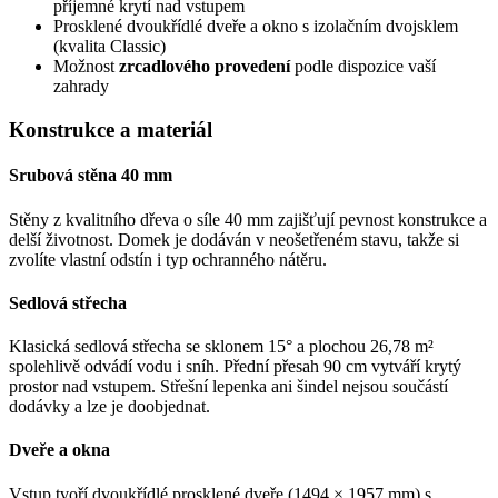
příjemné krytí nad vstupem
Prosklené dvoukřídlé dveře a okno s izolačním dvojsklem
(kvalita Classic)
Možnost
zrcadlového provedení
podle dispozice vaší
zahrady
Konstrukce a materiál
Srubová stěna 40 mm
Stěny z kvalitního dřeva o síle 40 mm zajišťují pevnost konstrukce a
delší životnost. Domek je dodáván v neošetřeném stavu, takže si
zvolíte vlastní odstín i typ ochranného nátěru.
Sedlová střecha
Klasická sedlová střecha se sklonem 15° a plochou 26,78 m²
spolehlivě odvádí vodu i sníh. Přední přesah 90 cm vytváří krytý
prostor nad vstupem. Střešní lepenka ani šindel nejsou součástí
dodávky a lze je doobjednat.
Dveře a okna
Vstup tvoří dvoukřídlé prosklené dveře (1494 × 1957 mm) s