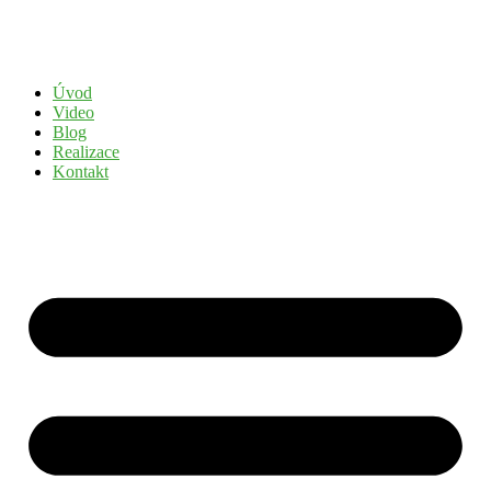
Přejít
k
obsahu
Úvod
Video
Blog
Realizace
Kontakt