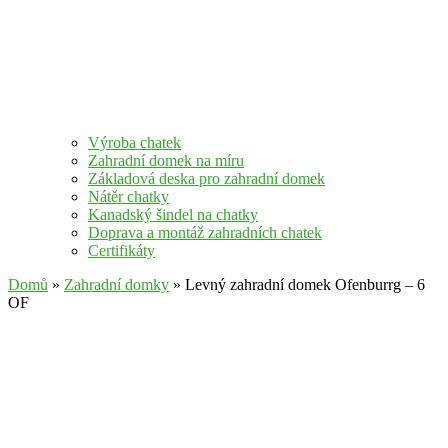
Výroba chatek
Zahradní domek na míru
Základová deska pro zahradní domek
Nátěr chatky
Kanadský šindel na chatky
Doprava a montáž zahradních chatek
Certifikáty
Domů
»
Zahradní domky
» Levný zahradní domek Ofenburrg – 6
OF