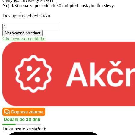
Ceny jsou uvedeny s DPH
Nejnižší cena za posledních 30 dní před poskytnutím slevy.
Dostupné na objednávku
Levný
zahradní
Nezávazně objednat
domek
Chci cenovou nabídku
Ofenburrg
-
6
OF
množství
Dokumenty ke stažení: