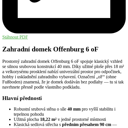
Stáhnout PDF
Zahradní domek Offenburg 6 oF
Prostorný zahradní domek Offenburg 6 oF spojuje klasický vzhled
se silnou srubovou konstrukcí 40 mm. Díky užitné ploše přes 18 m²
a velkorysému prosklení nabízí univerzální prostor pro odpočinek,
hobby i uskladnění zahradního vybavení. Označení „oF“ (ohne
Fußboden) znamená, že je domek dodáván bez podlahy — tu si tak
navrhnete přesně podle vlastního podkladu.
Hlavní přednosti
Robustní srubová stěna o síle
40 mm
pro vyšší stabilitu i
tepelnou pohodu
Užitná plocha
18,22 m²
v jedné prostorné místnosti
Klasická sedlová střecha s
předním přesahem 90 cm
—