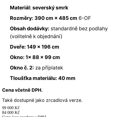
Materiál: severský smrk
Rozměry: 390 cm × 485 cm
6-OF
Obsah dodávky:
standardně bez podlahy
(volitelně k objednání)
Dveře: 149 × 196 cm
Okno: 1× 88 × 99 cm
Okno č. 2:
za příplatek
Tloušťka materiálu: 40 mm
Cena včetně DPH.
Také dostupné jako zrcadlová verze.
99 000
Kč
84 000
Kč