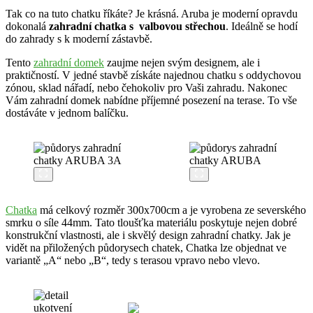
Tak co na tuto chatku říkáte? Je krásná. Aruba je moderní opravdu
dokonalá
zahradní chatka s valbovou střechou
. Ideálně se hodí
do zahrady s k moderní zástavbě.
Tento
zahradní domek
zaujme nejen svým designem, ale i
praktičností. V jedné stavbě získáte najednou chatku s oddychovou
zónou, sklad nářadí, nebo čehokoliv pro Vaši zahradu. Nakonec
Vám zahradní domek nabídne příjemné posezení na terase. To vše
dostáváte v jednom balíčku.
Chatka
má celkový rozměr 300x700cm a je vyrobena ze severského
smrku o síle 44mm. Tato tloušťka materiálu poskytuje nejen dobré
konstrukční vlastnosti, ale i skvělý design zahradní chatky. Jak je
vidět na přiložených půdorysech chatek, Chatka lze objednat ve
variantě „A“ nebo „B“, tedy s terasou vpravo nebo vlevo.