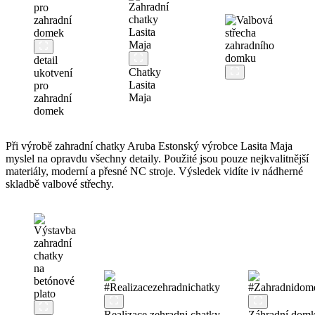
detail
Chatky
ukotvení
Lasita
pro
Maja
zahradní
domek
Při výrobě zahradní chatky Aruba Estonský výrobce Lasita Maja
myslel na opravdu všechny detaily. Použité jsou pouze nejkvalitnější
materiály, moderní a přesné NC stroje. Výsledek vidíte iv nádherné
skladbě valbové střechy.
Realizace zehradni chatky
Záhradní dom