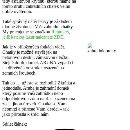
tedy asfaltovou krytinu, kterou máme na
tomto druhu zahradních chatek velmi
dobře ověřenou.
Také správný nátěr barvy je základem
dlouhé životnosti Vaší zahradní chatky.
My pracujeme se značkou
Remmers,
jejíž katalog lazur naleznete ZDE
.
Jak je v přiložených fotkách vidět.
Chatky je možné stavět jak na
betonovou desku, zámkovou dlažbu.
Stejně dobře domek ARUBA vypadá i
na dřevěné konstrukci osazené na
zemních šroubech.
Tak co … už jste se rozhodli? Zkrátka a
jednoduše. Aruba je zahradní domek,
který posune Vaši zahrádku nebo
odpočinkovou zónu např. s bazénem na
zcela jinou úroveň. Chatka se Vám
neomrzí a přiroste Vám k srdci – tak
jako přirostla k srdci nám.
Sdílet článek: