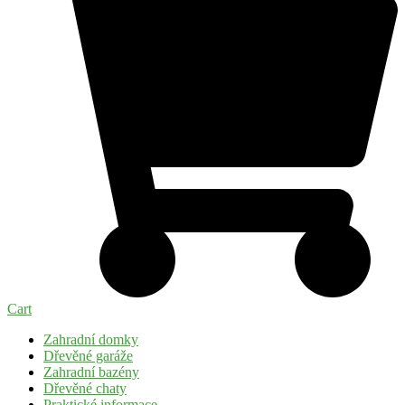
Cart
Zahradní domky
Dřevěné garáže
Zahradní bazény
Dřevěné chaty
Praktické informace