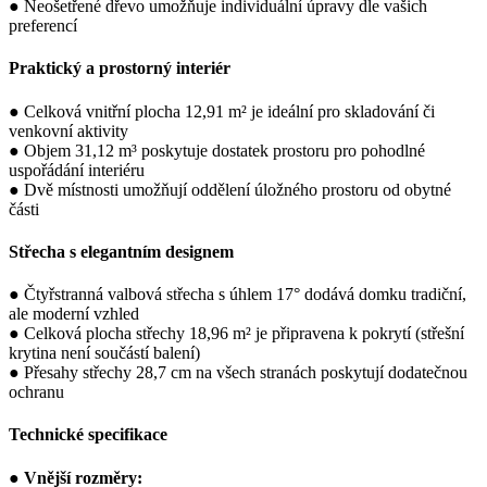
● Neošetřené dřevo umožňuje individuální úpravy dle vašich
preferencí
Praktický a prostorný interiér
● Celková vnitřní plocha 12,91 m² je ideální pro skladování či
venkovní aktivity
● Objem 31,12 m³ poskytuje dostatek prostoru pro pohodlné
uspořádání interiéru
● Dvě místnosti umožňují oddělení úložného prostoru od obytné
části
Střecha s elegantním designem
● Čtyřstranná valbová střecha s úhlem 17° dodává domku tradiční,
ale moderní vzhled
● Celková plocha střechy 18,96 m² je připravena k pokrytí (střešní
krytina není součástí balení)
● Přesahy střechy 28,7 cm na všech stranách poskytují dodatečnou
ochranu
Technické specifikace
●
Vnější rozměry: