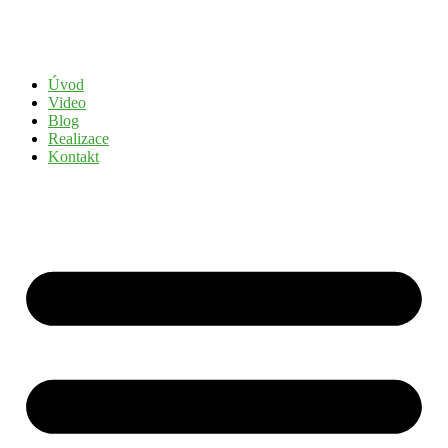
Přejít
k
obsahu
Úvod
Video
Blog
Realizace
Kontakt