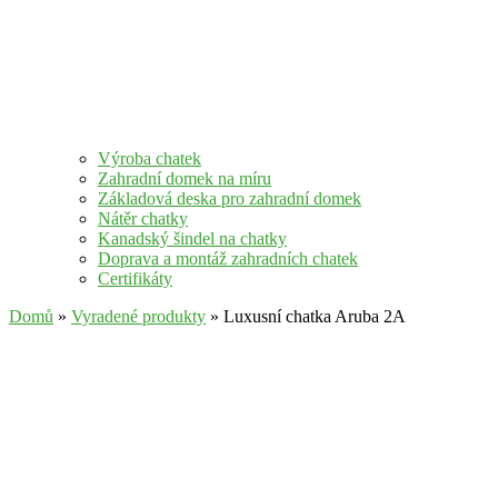
Výroba chatek
Zahradní domek na míru
Základová deska pro zahradní domek
Nátěr chatky
Kanadský šindel na chatky
Doprava a montáž zahradních chatek
Certifikáty
Domů
»
Vyradené produkty
» Luxusní chatka Aruba 2A