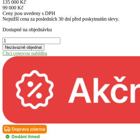
135 000
Kč
99 000
Kč
Ceny jsou uvedeny s DPH
Nejnižší cena za posledních 30 dní před poskytnutím slevy.
Dostupné na objednávku
Luxusní
chatka
Nezávazně objednat
Aruba
Chci cenovou nabídku
2A
množství