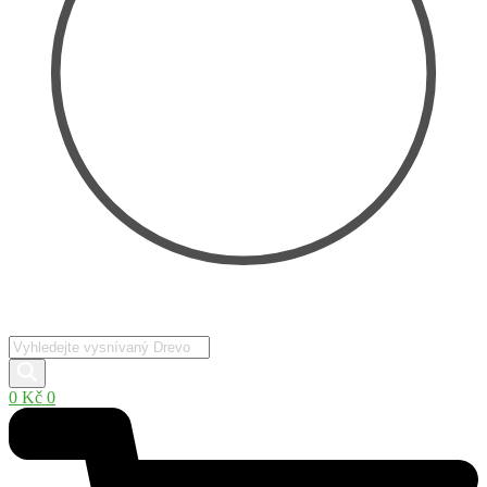
Products
search
0
Kč
0