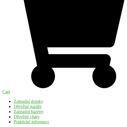
Cart
Zahradní domky
Dřevěné garáže
Zahradní bazény
Dřevěné chaty
Praktické informace