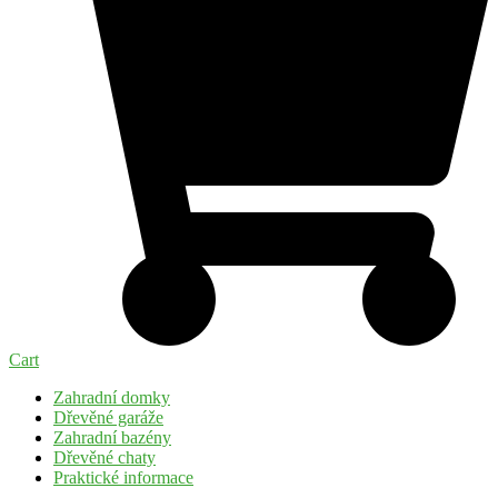
Cart
Zahradní domky
Dřevěné garáže
Zahradní bazény
Dřevěné chaty
Praktické informace