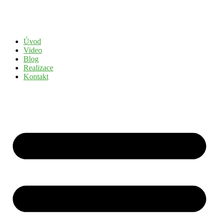
Přejít
k
obsahu
Úvod
Video
Blog
Realizace
Kontakt