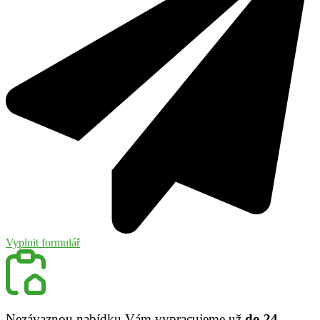
Vyplnit formulář
Nezávaznou nabídku Vám vypracujeme už
do 24