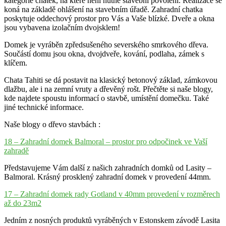
kategorie chatek, na které není nutné stavební povolení. Realizace se
koná na základě ohlášení na stavebním úřadě. Zahradní chatka
poskytuje oddechový prostor pro Vás a Vaše blízké. Dveře a okna
jsou vybavena izolačním dvojsklem!
Domek je vyráběn zpředsušeného severského smrkového dřeva.
Součástí domu jsou okna, dvojdveře, kování, podlaha, zámek s
klíčem.
Chata Tahiti se dá postavit na klasický betonový základ, zámkovou
dlažbu, ale i na zemní vruty a dřevěný rošt. Přečtěte si naše blogy,
kde najdete spoustu informací o stavbě, umístění domečku. Také
jiné technické informace.
Naše blogy o dřevo stavbách :
18 – Zahradní domek Balmoral – prostor pro odpočinek ve Vaší
zahradě
Představujeme Vám další z našich zahradních domků od Lasity –
Balmoral. Krásný prosklený zahradní domek v provedení 44mm.
17 – Zahradní domek rady Gotland v 40mm provedení v rozměrech
až do 23m2
Jedním z nosných produktů vyráběných v Estonskem závodě Lasita