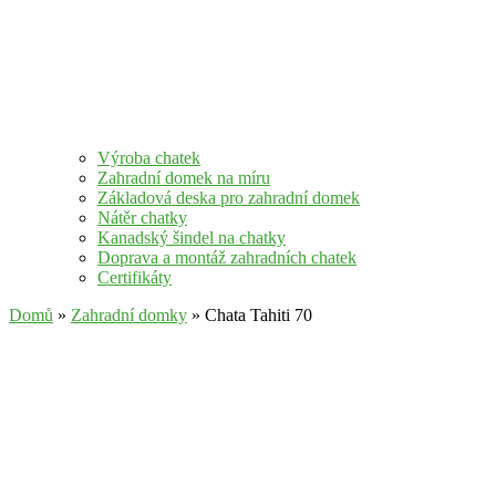
Výroba chatek
Zahradní domek na míru
Základová deska pro zahradní domek
Nátěr chatky
Kanadský šindel na chatky
Doprava a montáž zahradních chatek
Certifikáty
Domů
»
Zahradní domky
» Chata Tahiti 70