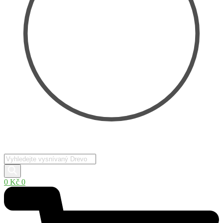
Products
search
0
Kč
0