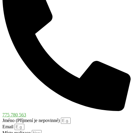
775 780 563
Jméno (Příjmení je nepovinné)
Email
Místo realizace