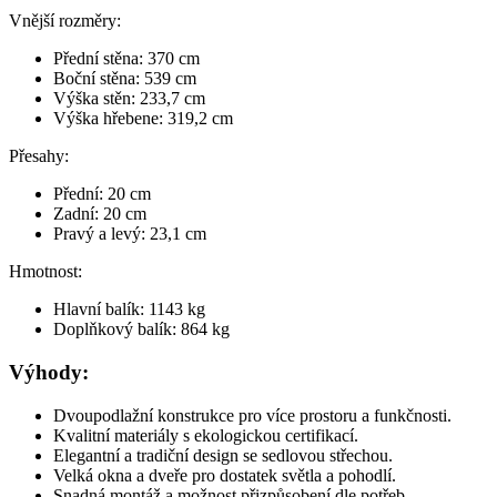
Vnější rozměry:
Přední stěna: 370 cm
Boční stěna: 539 cm
Výška stěn: 233,7 cm
Výška hřebene: 319,2 cm
Přesahy:
Přední: 20 cm
Zadní: 20 cm
Pravý a levý: 23,1 cm
Hmotnost:
Hlavní balík: 1143 kg
Doplňkový balík: 864 kg
Výhody:
Dvoupodlažní konstrukce pro více prostoru a funkčnosti.
Kvalitní materiály s ekologickou certifikací.
Elegantní a tradiční design se sedlovou střechou.
Velká okna a dveře pro dostatek světla a pohodlí.
Snadná montáž a možnost přizpůsobení dle potřeb.