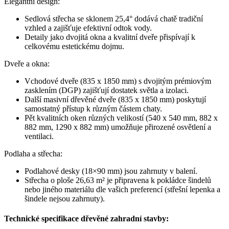
Elegantní design:
Sedlová střecha se sklonem 25,4° dodává chatě tradiční
vzhled a zajišťuje efektivní odtok vody.
Detaily jako dvojitá okna a kvalitní dveře přispívají k
celkovému estetickému dojmu.
Dveře a okna:
Vchodové dveře (835 x 1850 mm) s dvojitým prémiovým
zasklením (DGP) zajišťují dostatek světla a izolaci.
Další masivní dřevěné dveře (835 x 1850 mm) poskytují
samostatný přístup k různým částem chaty.
Pět kvalitních oken různých velikostí (540 x 540 mm, 882 x
882 mm, 1290 x 882 mm) umožňuje přirozené osvětlení a
ventilaci.
Podlaha a střecha:
Podlahové desky (18×90 mm) jsou zahrnuty v balení.
Střecha o ploše 26,63 m² je připravena k pokládce šindelů
nebo jiného materiálu dle vašich preferencí (střešní lepenka a
šindele nejsou zahrnuty).
Technické specifikace dřevěné zahradní stavby: