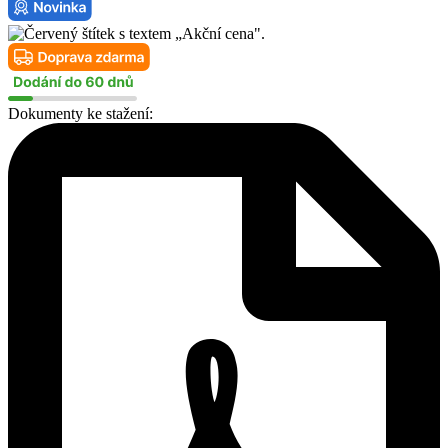
20
množství
Dokumenty ke stažení: