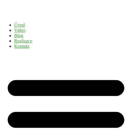
Přejít
k
obsahu
Úvod
Video
Blog
Realizace
Kontakt