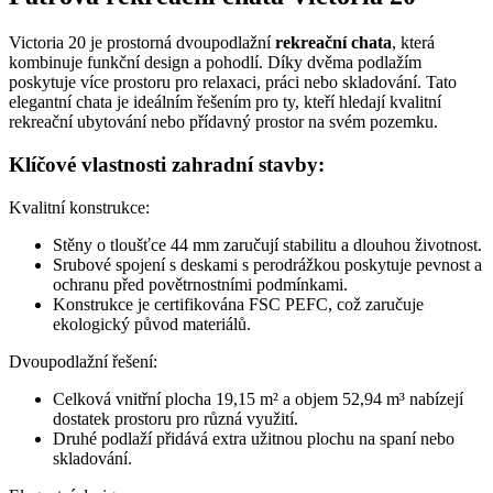
Victoria 20 je prostorná dvoupodlažní
rekreační chata
, která
kombinuje funkční design a pohodlí. Díky dvěma podlažím
poskytuje více prostoru pro relaxaci, práci nebo skladování. Tato
elegantní chata je ideálním řešením pro ty, kteří hledají kvalitní
rekreační ubytování nebo přídavný prostor na svém pozemku.
Klíčové vlastnosti zahradní stavby:
Kvalitní konstrukce:
Stěny o tloušťce 44 mm zaručují stabilitu a dlouhou životnost.
Srubové spojení s deskami s perodrážkou poskytuje pevnost a
ochranu před povětrnostními podmínkami.
Konstrukce je certifikována FSC PEFC, což zaručuje
ekologický původ materiálů.
Dvoupodlažní řešení:
Celková vnitřní plocha 19,15 m² a objem 52,94 m³ nabízejí
dostatek prostoru pro různá využití.
Druhé podlaží přidává extra užitnou plochu na spaní nebo
skladování.