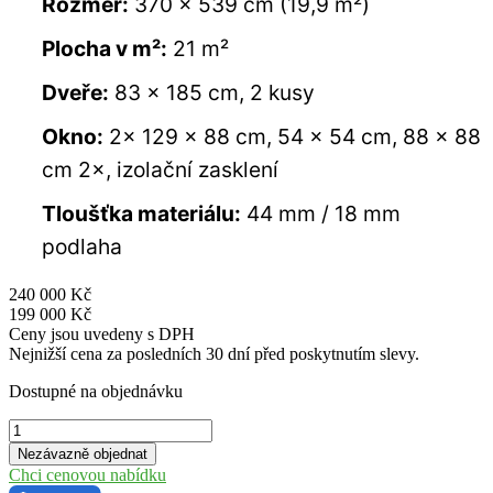
Rozměr:
370 × 539 cm (19,9 m²)
Plocha v m²:
21 m²
Dveře:
83 × 185 cm, 2 kusy
Okno:
2× 129 × 88 cm, 54 × 54 cm, 88 × 88
cm 2×, izolační zasklení
Tloušťka materiálu:
44 mm / 18 mm
podlaha
240 000
Kč
199 000
Kč
Ceny jsou uvedeny s DPH
Nejnižší cena za posledních 30 dní před poskytnutím slevy.
Dostupné na objednávku
Patrová
rekreační
Nezávazně objednat
chatka
Chci cenovou nabídku
Victoria