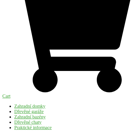
Cart
Zahradní domky
Dřevěné garáže
Zahradní bazény
Dřevěné chaty
Praktické informace