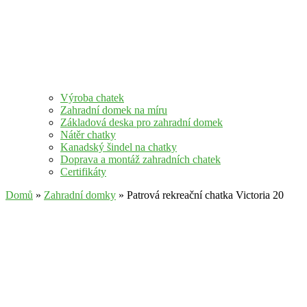
Výroba chatek
Zahradní domek na míru
Základová deska pro zahradní domek
Nátěr chatky
Kanadský šindel na chatky
Doprava a montáž zahradních chatek
Certifikáty
Domů
»
Zahradní domky
» Patrová rekreační chatka Victoria 20