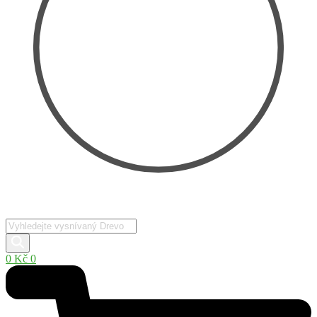
Products
search
0
Kč
0