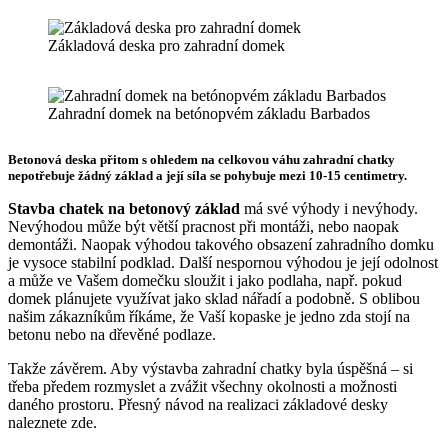
Základová deska pro zahradní domek
Zahradní domek na betónopvém základu Barbados
Betonová deska přitom s ohledem na celkovou váhu zahradní chatky
nepotřebuje žádný základ a její síla se pohybuje mezi 10-15 centimetry.
Stavba chatek na betonový základ
má své výhody i nevýhody.
Nevýhodou může být větší pracnost při montáži, nebo naopak
demontáži. Naopak výhodou takového obsazení zahradního domku
je vysoce stabilní podklad. Další nespornou výhodou je její odolnost
a může ve Vašem domečku sloužit i jako podlaha, např. pokud
domek plánujete využívat jako sklad nářadí a podobně. S oblibou
našim zákazníkům říkáme, že Vaší kopaske je jedno zda stojí na
betonu nebo na dřevěné podlaze.
Takže závěrem. Aby výstavba zahradní chatky byla úspěšná – si
třeba předem rozmyslet a zvážit všechny okolnosti a možnosti
daného prostoru. Přesný návod na realizaci základové desky
naleznete zde.