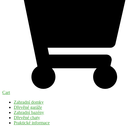
Cart
Zahradní domky
Dřevěné garáže
Zahradní bazény
Dřevěné chaty
Praktické informace