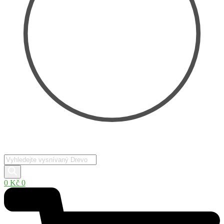
Products
search
0
Kč
0