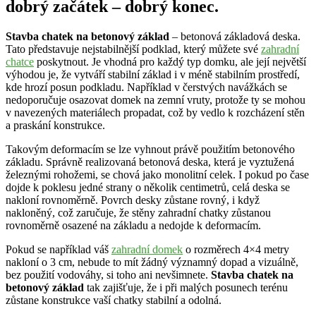
dobrý začátek – dobrý konec.
Stavba chatek na betonový základ
– betonová základová deska.
Tato představuje nejstabilnější podklad, který můžete své
zahradní
chatce
poskytnout. Je vhodná pro každý typ domku, ale její největší
výhodou je, že vytváří stabilní základ i v méně stabilním prostředí,
kde hrozí posun podkladu. Například v čerstvých navážkách se
nedoporučuje osazovat domek na zemní vruty, protože ty se mohou
v navezených materiálech propadat, což by vedlo k rozcházení stěn
a praskání konstrukce.
Takovým deformacím se lze vyhnout právě použitím betonového
základu. Správně realizovaná betonová deska, která je vyztužená
železnými rohožemi, se chová jako monolitní celek. I pokud po čase
dojde k poklesu jedné strany o několik centimetrů, celá deska se
nakloní rovnoměrně. Povrch desky zůstane rovný, i když
nakloněný, což zaručuje, že stěny zahradní chatky zůstanou
rovnoměrně osazené na základu a nedojde k deformacím.
Pokud se například váš
zahradní domek
o rozměrech 4×4 metry
nakloní o 3 cm, nebude to mít žádný významný dopad a vizuálně,
bez použití vodováhy, si toho ani nevšimnete.
Stavba chatek na
betonový základ
tak zajišťuje, že i při malých posunech terénu
zůstane konstrukce vaší chatky stabilní a odolná.