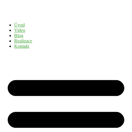
Přejít
k
obsahu
Úvod
Video
Blog
Realizace
Kontakt