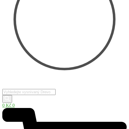
Products
search
0
Kč
0