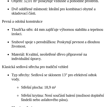
Objem: 32,01 m³ poskytuje vzdušné a pohodlné prostředí.
Dvě oddělené místnosti: Ideální pro kombinaci obytné a
skladovací části.
Pevná a odolná konstrukce
Tloušťka stěn: 44 mm zajišťuje výbornou stabilitu a tepelnou
izolaci.
Srubové spoje s perodrážkou: Poskytují pevnost a dlouhou
životnost.
Materiál: Kvalitní, neošetřené dřevo připravené na
individuální úpravy.
Klasická sedlová střecha pro tradiční vzhled
Typ střechy: Sedlová se sklonem 13° pro efektivní odtok
vody.
Střešní plocha: 18,9 m²
Střešní krytina: Není součástí balení (možnost doplnění
šindelů nebo asfaltového pásu).