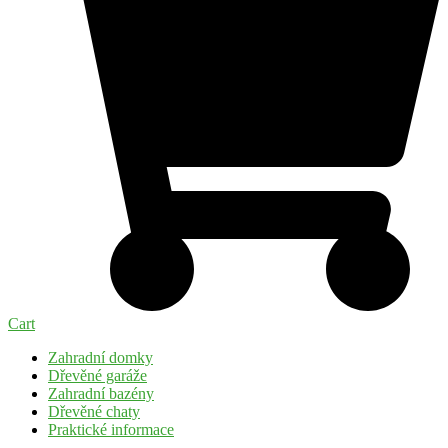
Cart
Zahradní domky
Dřevěné garáže
Zahradní bazény
Dřevěné chaty
Praktické informace