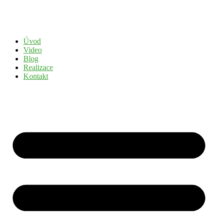
Přejít
k
obsahu
Úvod
Video
Blog
Realizace
Kontakt