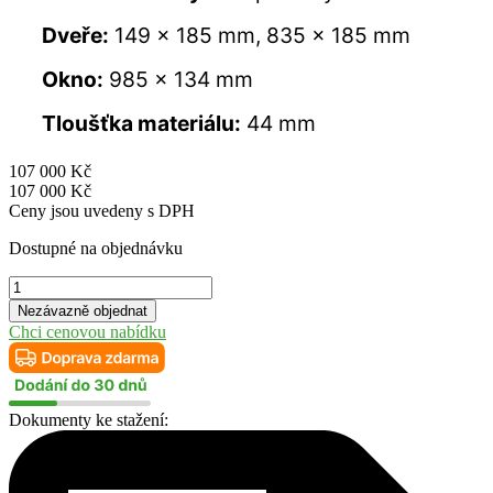
Dveře:
149 × 185 mm, 835 × 185 mm
Okno:
985 × 134 mm
Tloušťka materiálu:
44 mm
107 000
Kč
107 000
Kč
Ceny jsou uvedeny s DPH
Dostupné na objednávku
Zahradní
domky
Nezávazně objednat
Wrexham
Chci cenovou nabídku
2
množství
Dokumenty ke stažení: