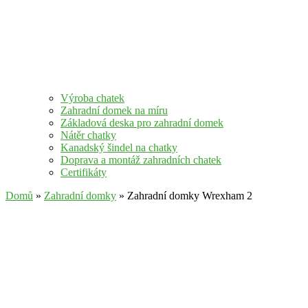
Výroba chatek
Zahradní domek na míru
Základová deska pro zahradní domek
Nátěr chatky
Kanadský šindel na chatky
Doprava a montáž zahradních chatek
Certifikáty
Domů
»
Zahradní domky
» Zahradní domky Wrexham 2