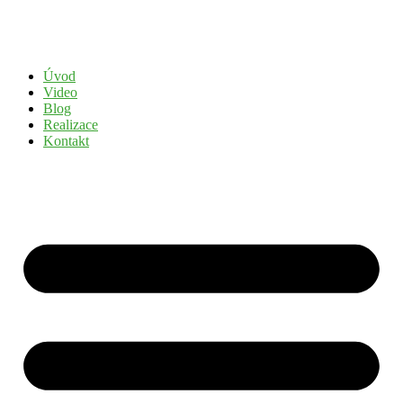
Přejít
k
obsahu
Úvod
Video
Blog
Realizace
Kontakt