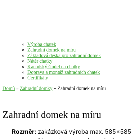
Výroba chatek
Zahradní domek na míru
Základová deska pro zahradní domek
Nátěr chatky
Kanadský šindel na chatky
Doprava a montáž zahradních chatek
Certifikáty
Domů
»
Zahradní domky
» Zahradní domek na míru
Zahradní domek na míru
Rozměr:
zakázková výroba max. 585×585