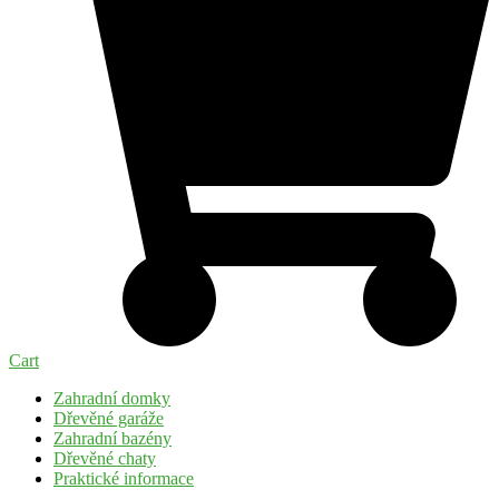
Cart
Zahradní domky
Dřevěné garáže
Zahradní bazény
Dřevěné chaty
Praktické informace