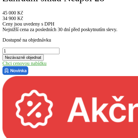
45 000
Kč
34 900
Kč
Ceny jsou uvedeny s DPH
Nejnižší cena za posledních 30 dní před poskytnutím slevy.
Dostupné na objednávku
Zahradní
sklad
Nezávazně objednat
Neapol
Chci cenovou nabídku
28
množství