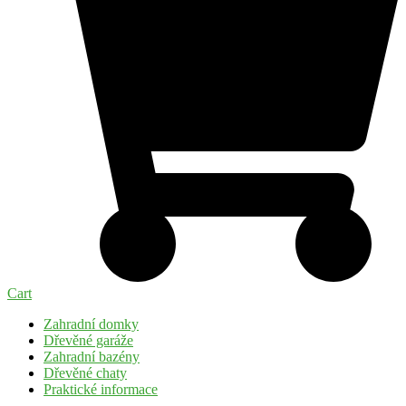
Cart
Zahradní domky
Dřevěné garáže
Zahradní bazény
Dřevěné chaty
Praktické informace