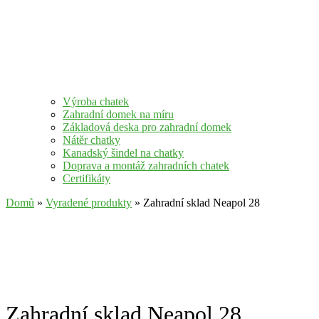
Výroba chatek
Zahradní domek na míru
Základová deska pro zahradní domek
Nátěr chatky
Kanadský šindel na chatky
Doprava a montáž zahradních chatek
Certifikáty
Domů
»
Vyradené produkty
» Zahradní sklad Neapol 28
Zahradní sklad Neapol 28