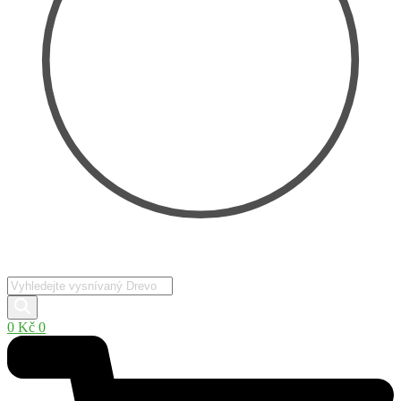
Products
search
0
Kč
0