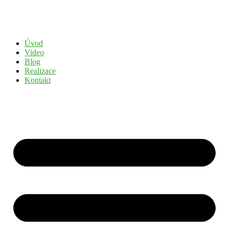
Přejít
k
obsahu
Úvod
Video
Blog
Realizace
Kontakt