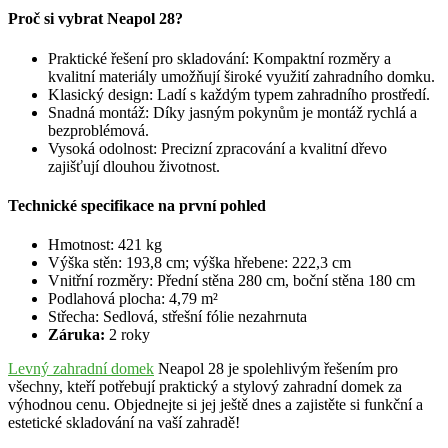
Proč si vybrat Neapol 28?
Praktické řešení pro skladování: Kompaktní rozměry a
kvalitní materiály umožňují široké využití zahradního domku.
Klasický design: Ladí s každým typem zahradního prostředí.
Snadná montáž: Díky jasným pokynům je montáž rychlá a
bezproblémová.
Vysoká odolnost: Precizní zpracování a kvalitní dřevo
zajišťují dlouhou životnost.
Technické specifikace na první pohled
Hmotnost: 421 kg
Výška stěn: 193,8 cm; výška hřebene: 222,3 cm
Vnitřní rozměry: Přední stěna 280 cm, boční stěna 180 cm
Podlahová plocha: 4,79 m²
Střecha: Sedlová, střešní fólie nezahrnuta
Záruka:
2 roky
Levný zahradní domek
Neapol 28 je spolehlivým řešením pro
všechny, kteří potřebují praktický a stylový zahradní domek za
výhodnou cenu. Objednejte si jej ještě dnes a zajistěte si funkční a
estetické skladování na vaší zahradě!