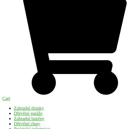
Cart
Zahradní domky
Dřevěné garáže
Zahradní bazény
Dřevěné chaty
Praktické informace