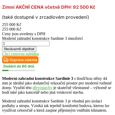
Zimní AKČNÍ CENA včetně DPH: 92 500 Kč
(také dostupné v zrcadlovém provedení)
255 000
Kč
255 000
Kč
Ceny jsou uvedeny s DPH
Moderní zahradní konstrukce Sardinie 3 množství
Nezávazně objednat
Chci cenovou nabídku
Moderní zahradní konstrukce Sardinie 3
s tloušťkou stěny 44
mm je ideální jako dodatečný relaxační prostor pro moderní rodinné
domy. Využití této
dřevostavby
je skutečně všestranné – výborně se
hodí také jako kancelář nebo jiná venkovní stavba.
Moderní zahradní konstrukce Sardinie 3 je vhodná pro izolaci
podlahy a stropu. Vzniká tak tepelně komfortní budova, kterou lze
využívat celoročně a která zaujme příjemným vnitřním klimatem.