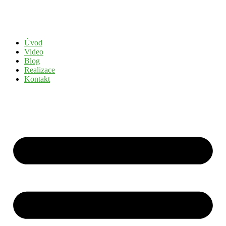
Přejít
k
obsahu
Úvod
Video
Blog
Realizace
Kontakt