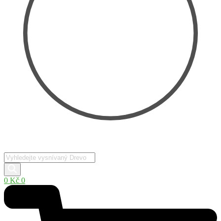
Products
search
0
Kč
0