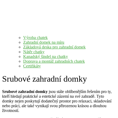
Výroba chatek
Zahradní domek na míru
Základová deska pro zahradní domek
Nátěr chatky
Kanadský šindel na chatky
Doprava a montáž zahradních chatek
Certifikáty
Srubové zahradní domky
Srubové zahradní domky
jsou stále oblíbenějším řešením pro ty,
kteří hledají praktické a estetické zázemí na své zahradě. Tyto
domky nejen poskytují dodatečný prostor pro relaxaci, skladování
nebo práci, ale také vynikají svou přirozenou krásou a dlouhou
životností.