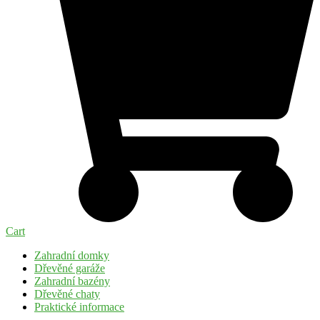
Cart
Zahradní domky
Dřevěné garáže
Zahradní bazény
Dřevěné chaty
Praktické informace