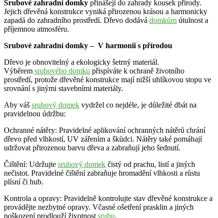
Srubové zahradní domky
přinášejí do zahrady kousek přírody.
Jejich dřevěná konstrukce vyniká přirozenou krásou a harmonicky
zapadá do zahradního prostředí. Dřevo dodává
domkům
útulnost a
příjemnou atmosféru.
Srubové zahradní domky – V harmonii s přírodou
Dřevo je obnovitelný a ekologicky šetrný materiál.
Výběrem
srubového domku
přispíváte k ochraně životního
prostředí, protože dřevěné konstrukce mají nižší uhlíkovou stopu ve
srovnání s jinými stavebními materiály.
Aby váš
srubový domek
vydržel co nejdéle, je důležité dbát na
pravidelnou údržbu:
Ochranné nátěry: Pravidelné aplikování ochranných nátěrů chrání
dřevo před vlhkostí, UV zářením a škůdci. Nátěry také pomáhají
udržovat přirozenou barvu dřeva a zabraňují jeho šednutí.
Čištění: Udržujte
srubový domek
čistý od prachu, listí a jiných
nečistot. Pravidelné čištění zabraňuje hromadění vlhkosti a růstu
plísní či hub.
Kontrola a opravy: Pravidelně kontrolujte stav dřevěné konstrukce a
provádějte nezbytné opravy. Včasné ošetření prasklin a jiných
poškození prodlouží životnost
srubu
.