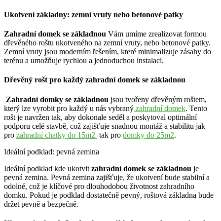
Ukotvení základny: zemní vruty nebo betonové patky
Zahradní domek se základnou
Vám umíme zrealizovat formou
dřevěného roštu ukotveného na zemní vruty, nebo betonové patky.
Zemní vruty jsou moderním řešením, které minimalizuje zásahy do
terénu a umožňuje rychlou a jednoduchou instalaci.
Dřevěný rošt pro každý zahradní domek se základnou
Zahradní domky se základnou
jsou tvořeny dřevěným roštem,
který lze vyrobit pro každý u nás vybraný
zahradní domek
. Tento
rošt je navržen tak, aby dokonale seděl a poskytoval optimální
podporu celé stavbě, což zajišťuje snadnou montáž a stabilitu jak
pro
zahradní chatky do 15m2
tak pro
domky do 25m2
.
Ideální podklad: pevná zemina
Ideální podklad kde ukotvit
zahradní domek se základnou
je
pevná zemina. Pevná zemina zajišťuje, že ukotvení bude stabilní a
odolné, což je klíčové pro dlouhodobou životnost zahradního
domku. Pokud je podklad dostatečně pevný, roštová základna bude
držet pevně a bezpečně.