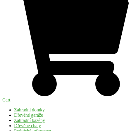
Cart
Zahradní domky
Dřevěné garáže
Zahradní bazény
Dřevěné chaty
Praktické informace