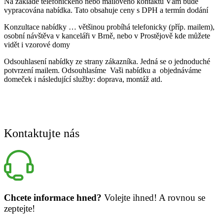
Na základě telefonického nebo mailového kontaktu Vám bude
vypracována nabídka. Tato obsahuje ceny s DPH a termín dodání
Konzultace nabídky … většinou probíhá telefonicky (příp. mailem),
osobní návštěva v kanceláři v Brně, nebo v Prostějově kde můžete
vidět i vzorové domy
Odsouhlasení nabídky ze strany zákazníka. Jedná se o jednoduché
potvrzení mailem. Odsouhlasíme Vaši nabídku a objednáváme
domeček i následující služby: doprava, montáž atd.
Kontaktujte nás
Chcete informace hned?
Volejte ihned! A rovnou se
zeptejte!