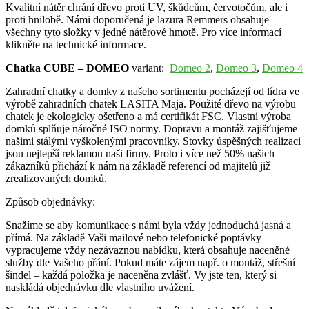
Kvalitní nátěr chrání dřevo proti UV, škůdcům, červotočům, ale i
proti hnilobě. Námi doporučená je lazura Remmers obsahuje
všechny tyto složky v jedné nátěrové hmotě. Pro více informací
klikněte na technické informace.
Chatka CUBE – DOMEO
variant:
Domeo 2
,
Domeo 3
,
Domeo 4
Zahradní chatky a domky z našeho sortimentu pocházejí od lídra ve
výrobě zahradních chatek LASITA Maja. Použité dřevo na výrobu
chatek je ekologicky ošetřeno a má certifikát FSC. Vlastní výroba
domků splňuje náročné ISO normy. Dopravu a montáž zajišťujeme
našimi stálými vyškolenými pracovníky. Stovky úspěšných realizaci
jsou nejlepší reklamou naši firmy. Proto i více než 50% našich
zákazníků přichází k nám na základě referencí od majitelů již
zrealizovaných domků.
Způsob objednávky:
Snažíme se aby komunikace s námi byla vždy jednoduchá jasná a
přímá. Na základě Vaši mailové nebo telefonické poptávky
vypracujeme vždy nezávaznou nabídku, která obsahuje naceněné
služby dle Vašeho přání. Pokud máte zájem např. o montáž, střešní
šindel – každá položka je naceněna zvlášť. Vy jste ten, který si
naskládá objednávku dle vlastního uvážení.