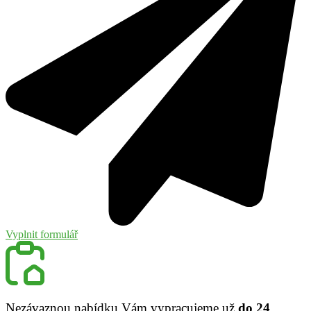
Vyplnit formulář
Nezávaznou nabídku Vám vypracujeme už
do 24