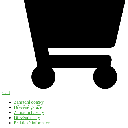
Cart
Zahradní domky
Dřevěné garáže
Zahradní bazény
Dřevěné chaty
Praktické informace