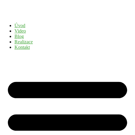
Přejít
k
obsahu
Úvod
Video
Blog
Realizace
Kontakt