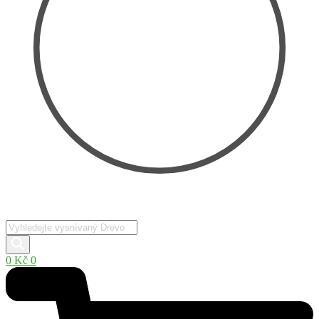
Products
search
0
Kč
0