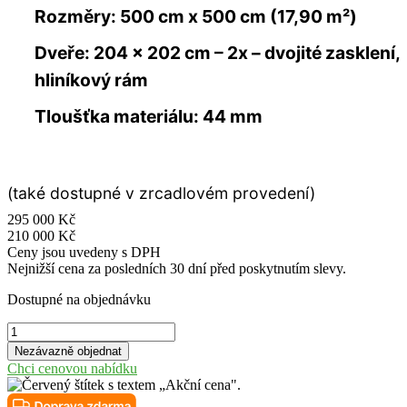
Rozměry: 500 cm x 500 cm (17,90 m²)
Dveře: 204 × 202 cm – 2x – dvojité zasklení,
hliníkový rám
Tloušťka materiálu: 44 mm
(také dostupné v zrcadlovém provedení)
295 000
Kč
210 000
Kč
Ceny jsou uvedeny s DPH
Nejnižší cena za posledních 30 dní před poskytnutím slevy.
Dostupné na objednávku
Chatka
CUBE
Nezávazně objednat
-
Chci cenovou nabídku
DOMEO
6V2