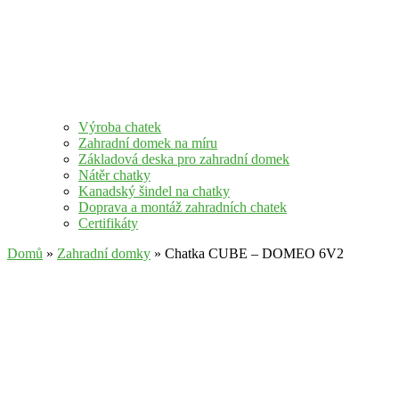
Výroba chatek
Zahradní domek na míru
Základová deska pro zahradní domek
Nátěr chatky
Kanadský šindel na chatky
Doprava a montáž zahradních chatek
Certifikáty
Domů
»
Zahradní domky
» Chatka CUBE – DOMEO 6V2