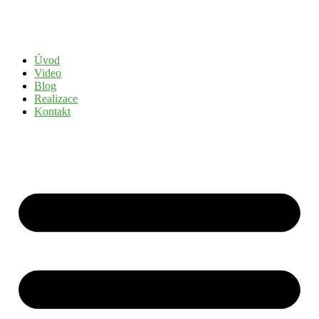
Přejít
k
obsahu
Úvod
Video
Blog
Realizace
Kontakt