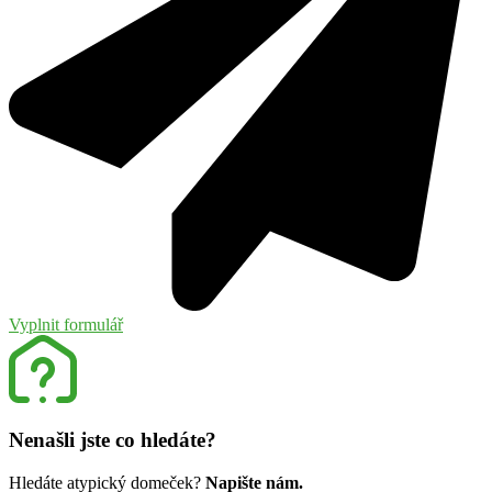
Vyplnit formulář
Nenašli jste co hledáte?
Hledáte atypický domeček?
Napište nám.