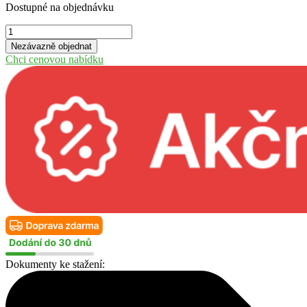
Dostupné na objednávku
Zahradní
chatka
Nezávazně objednat
s
Chci cenovou nabídku
pultovou
střechou
Baruda
53
množství
Dokumenty ke stažení: