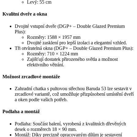
Levý: 55 cm
Kvalitní dveře a okna
Dvojité vstupní dveře (DGP+ – Double Glazed Premium
Plus):
Rozměry: 1588 × 1957 mm
Dvojité zasklení pro lepší izolaci a elegantní vzhled.
Tři otvíratelná okna (DGP+ – Double Glazed Premium Plus):
Rozměry: 710 × 1224 mm
Zajišťují dostatek přirozeného světla a možnost
efektivního větrání.
Možnost zrcadlové montáže
Zahradní chatka s pultovou střechou Baruda 53 lze sestavit v
zrcadlové variantě, což umožňuje přizpůsobení umístění dveří
a oken podle vašich potřeb.
Podlaha a montáž
Podlaha: Součást balení, vyrobená z kvalitních dřevěných
desek o rozměrech 18 × 90 mm.
Montáž: Díky precizně opracovaným dílům je sestavení