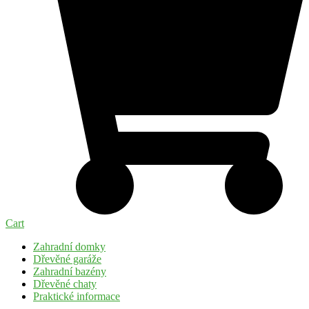
Cart
Zahradní domky
Dřevěné garáže
Zahradní bazény
Dřevěné chaty
Praktické informace