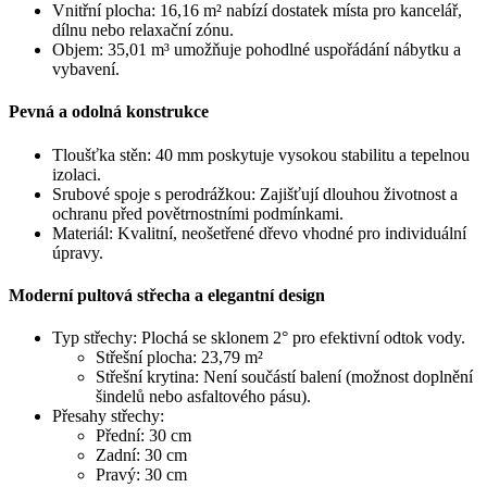
Vnitřní plocha: 16,16 m² nabízí dostatek místa pro kancelář,
dílnu nebo relaxační zónu.
Objem: 35,01 m³ umožňuje pohodlné uspořádání nábytku a
vybavení.
Pevná a odolná konstrukce
Tloušťka stěn: 40 mm poskytuje vysokou stabilitu a tepelnou
izolaci.
Srubové spoje s perodrážkou: Zajišťují dlouhou životnost a
ochranu před povětrnostními podmínkami.
Materiál: Kvalitní, neošetřené dřevo vhodné pro individuální
úpravy.
Moderní pultová střecha a elegantní design
Typ střechy: Plochá se sklonem 2° pro efektivní odtok vody.
Střešní plocha: 23,79 m²
Střešní krytina: Není součástí balení (možnost doplnění
šindelů nebo asfaltového pásu).
Přesahy střechy:
Přední: 30 cm
Zadní: 30 cm
Pravý: 30 cm