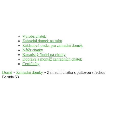
Výroba chatek
Zahradní domek na míru
Základová deska pro zahradní domek
Nátěr chatky
Kanadský šindel na chatky
Doprava a montáž zahradních chatek
Certifikáty
Domů
»
Zahradní domky
» Zahradní chatka s pultovou střechou
Baruda 53