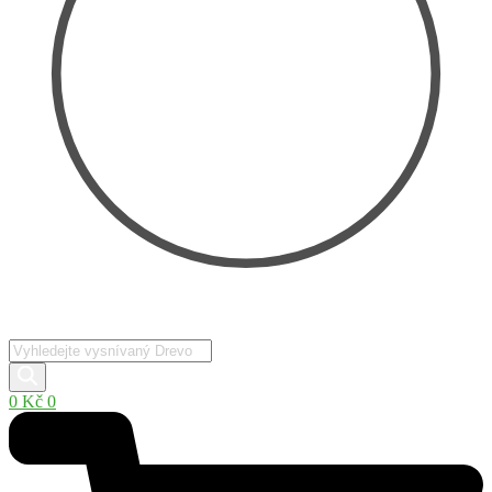
Products
search
0
Kč
0