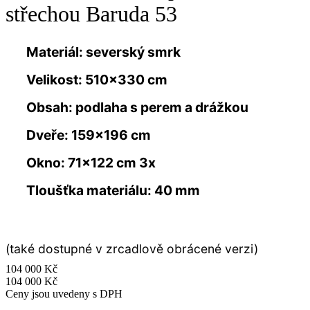
střechou Baruda 53
Materiál: severský smrk
Velikost: 510×330 cm
Obsah: podlaha s perem a drážkou
Dveře: 159×196 cm
Okno: 71×122 cm 3x
Tloušťka materiálu: 40 mm
(také dostupné v zrcadlově obrácené verzi)
104 000
Kč
104 000
Kč
Ceny jsou uvedeny s DPH